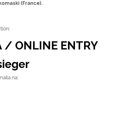
komaski (France).
tion:
A / ONLINE ENTRY
sieger
maila na: