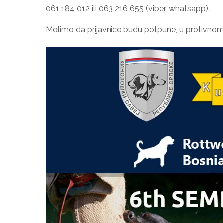
061 184 012 ili 063 216 655 (viber, whatsapp).
Molimo da prijavnice budu potpune, u protivnom 