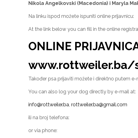
Nikola Angelkovski (Macedonia) i Maryla Ma
Na linku ispod možete ispuniti online prijavnicu:
At the link below you can fill in the online registra
ONLINE PRIJAVNIC
www.rottweiler.ba/
Također psa prijaviti možete i direktno putem e-
You can also log your dog directly by e-mail at:
info@rottweiler.ba
,
rottweiler.ba@gmail.com
ili na broj telefona:
or via phone: