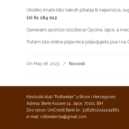
Ukoliko imate bilo kakvih pitanja ili nejasnoća, s
(0) 61 184 012
Generalni sponzor izložbe je Općina Jajce, a medij
Putem iste online prijavnice prijavljujete pse i na
On May 18, 2023
/
Novosti
Kinološki klub "Rottweiler" u Bosni i Hercegovini
Adresa: Berte Kučare 14, Jajce, 70101, BiH
Žiro račun: UniCredit Bank br: 3383602241434861
e-mail: rottweiler.ba@gmail.com