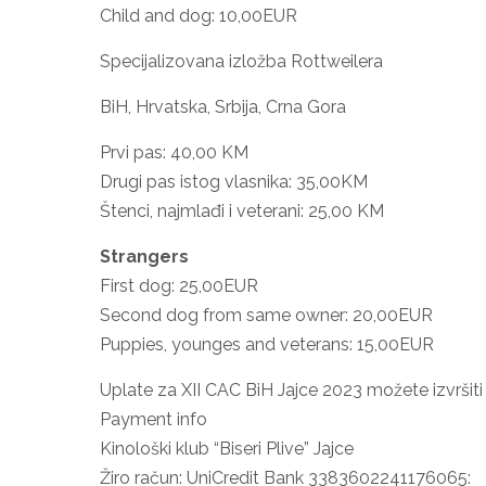
Child and dog: 10,00EUR
Specijalizovana izložba Rottweilera
BiH, Hrvatska, Srbija, Crna Gora
Prvi pas: 40,00 KM
Drugi pas istog vlasnika: 35,00KM
Štenci, najmlađi i veterani: 25,00 KM
Strangers
First dog: 25,00EUR
Second dog from same owner: 20,00EUR
Puppies, younges and veterans: 15,00EUR
Uplate za XII CAC BiH Jajce 2023 možete izvršiti n
Payment info
Kinološki klub “Biseri Plive” Jajce
Žiro račun: UniCredit Bank 3383602241176065: