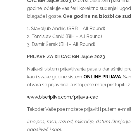
CAC BiH Jajce 2023
, izložba pasa svih pasmina
godine, očekuje vas fer i korektno suđenje i ugod
izlagače i goste.
Ove godine na izložbi će sudi
1. Slavoljub Andrić (SRB – All Round)
2. Tomislav Ćanić (BiH – All Round)
3. Damir Šerak (BiH – All Round)
PRIJAVE ZA XII CAC BiH Jajce 2023
Najlakši sistem prijavljivanja pasa u današnjici p
kao i svake godine sistem
ONLINE PRIJAVA
. Sa
otvara se prijavnica, a istoj ćete moći pristupiti iz
www.biseriplive.com/prijava-cac
Također Vaše pse možete prijaviti i putem e-ma
Ime psa, rasa, razred, mikročip, datum štenjenja,
odgajivač i spol.