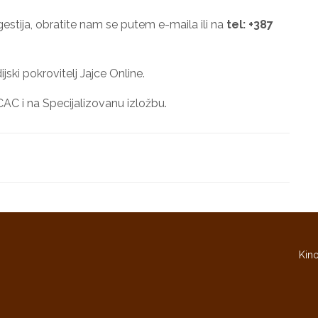
ugestija, obratite nam se putem e-maila ili na
tel: +387
ski pokrovitelj Jajce Online.
 CAC i na Specijalizovanu izložbu.
Kino