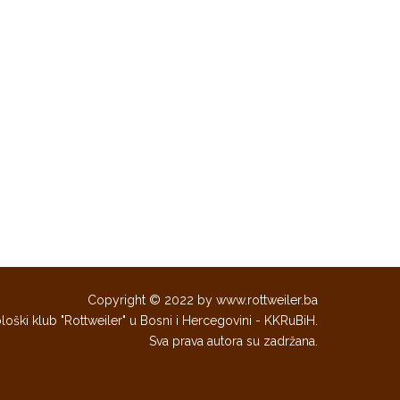
Copyright © 2022 by www.rottweiler.ba
loški klub "Rottweiler" u Bosni i Hercegovini - KKRuBiH.
Sva prava autora su zadržana.