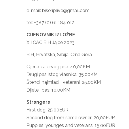
e-mail: biseriplive@gmail.com
tel: +387 (0) 61 184 012
CIJENOVNIK IZLOŽBE:
XII CAC BiH Jajce 2023
BiH, Hrvatska, Srbija, Crna Gora
Cijena za prvog psa: 40,00KM
Drugi pas istog vlasnika: 35,00KM
Štenci, najmlađi i veterani: 25,00KM
Dijete i pas: 10,00KM
Strangers
First dog: 25,00EUR
Second dog from same owner: 20,00EUR
Puppies, younges and veterans: 15,00EUR