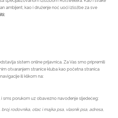
 sa specijalizovanom izložbom Rottweilera. Kao i svake
an ambijent, kao i druženje noć uoći izložbe za sve
ti:
redstavlja sistem online prijavnica. Za Vas smo pripremili
mim otvaranjem stranice kluba kao početna stranica
 navigacije ili klikom na:
il i sms porukom uz obavezno navođenje sljedećeg:
 broj rodovnika, otac i majka psa, vlasnik psa, adresa,