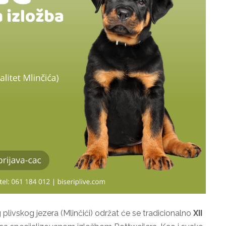
 plivskog jezera (Mlinčići) održat će se tradicionalno
XII