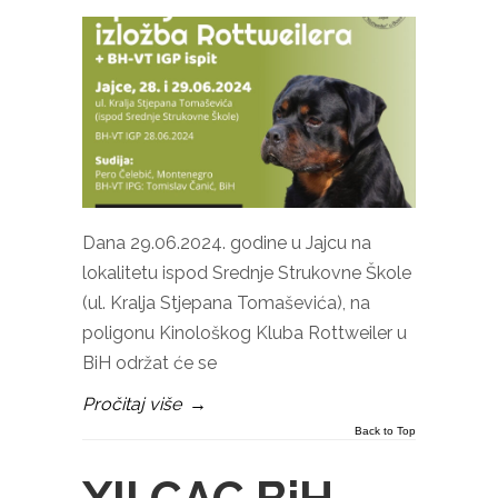
Dana 29.06.2024. godine u Jajcu na
lokalitetu ispod Srednje Strukovne Škole
(ul. Kralja Stjepana Tomaševića), na
poligonu Kinološkog Kluba Rottweiler u
BiH održat će se
Pročitaj više
→
Back to Top