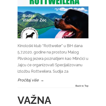
Kinološki klub “Rottweiler” u BiH dana
5.7.2020. godine na prostoru Malog
Plivskog jezera poznatijem kao Mlinčići u
Jajcu će organizovati Specijalizovanu
izložbu Rottweilera. Sudija za
Pročitaj više
→
Back to Top
VAŽNA