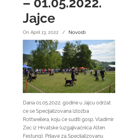
– 01.05.2022.
Jajce
On April 13, 2022
/
Novosti
Dana 01.05.2022. godine u Jajcu održat
će se Specijalizovana izložba
Rottweilera, koju će suditi gosp. Vladimir
Zec iz Hrvatske (uzgajivačnica Alten
Festung). Prijave za Specijalizovanu