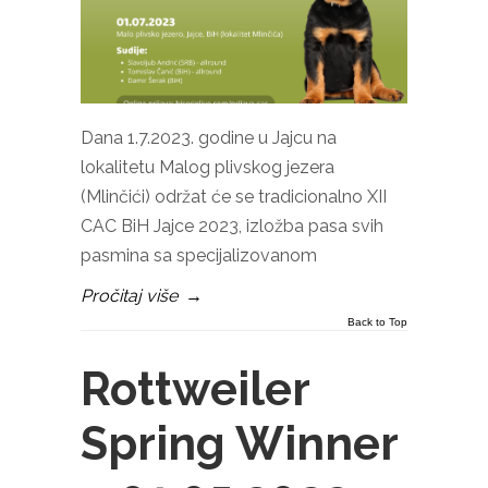
Dana 1.7.2023. godine u Jajcu na
lokalitetu Malog plivskog jezera
(Mlinčići) održat će se tradicionalno XII
CAC BiH Jajce 2023, izložba pasa svih
pasmina sa specijalizovanom
Pročitaj više
→
Back to Top
Rottweiler
Spring Winner