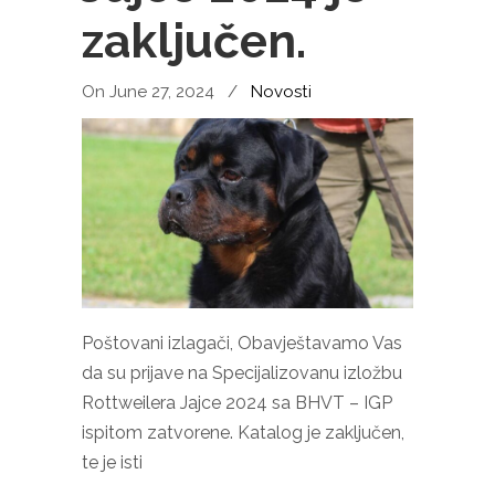
zaključen.
On June 27, 2024
/
Novosti
Poštovani izlagači, Obavještavamo Vas
da su prijave na Specijalizovanu izložbu
Rottweilera Jajce 2024 sa BHVT – IGP
ispitom zatvorene. Katalog je zaključen,
te je isti