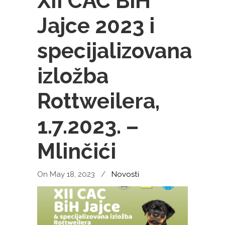
XII CAC BiH
Jajce 2023 i
specijalizovana
izložba
Rottweilera,
1.7.2023. –
Mlinčići
On May 18, 2023
/
Novosti