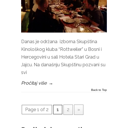
Danas je održana izborna Skupština
Kinološkog kluba “Rottweiler” u Bosni i
Hercegovini u sali Hotela Stari Grad u
Jajcu. Na današnju Skupštinu pozvani su
svi
Pročitaj više
→
Back to Top
Page 1 of 2
1
2
»