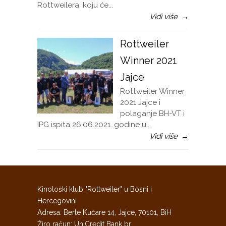
Rottweilera, koju će...
Vidi više
→
Rottweiler
Winner 2021
Jajce
Rottweiler Winner
2021 Jajce i
polaganje BH-VT i
IPG ispita 26.06.2021. godine u...
Vidi više
→
Kinološki klub "Rottweiler" u Bosni i
Hercegovini
Adresa: Berte Kučare 14, Jajce, 70101, BiH
Žiro račun: UniCredit Bank br: