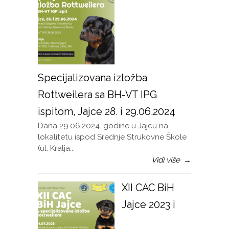
Specijalizovana izložba
Rottweilera sa BH-VT IPG
ispitom, Jajce 28. i 29.06.2024
Dana 29.06.2024. godine u Jajcu na
lokalitetu ispod Srednje Strukovne Škole
(ul. Kralja...
Vidi više
→
XII CAC BiH
Jajce 2023 i