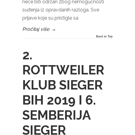
neće biti održan zbog nemogućnosti
suđenja iz opravdanih razloga. Sve
prijave koje su pristigle sa
Pročitaj više
→
Back to Top
2.
ROTTWEILER
KLUB SIEGER
BIH 2019 I 6.
SEMBERIJA
SIEGER