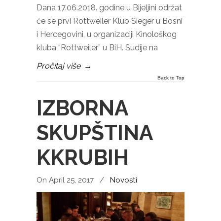
Dana 17.06.2018. godine u Bijeljini održat
će se prvi Rottweiler Klub Sieger u Bosni
i Hercegovini, u organizaciji Kinološkog
kluba “Rottweiler” u BiH. Sudije na
Pročitaj više
→
Back to Top
IZBORNA
SKUPŠTINA
KKRUBIH
On April 25, 2017
/
Novosti