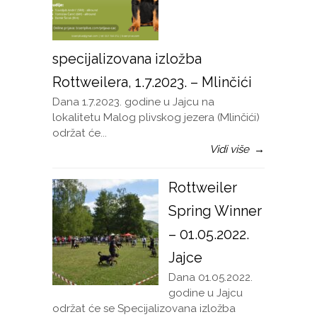
specijalizovana izložba
Rottweilera, 1.7.2023. – Mlinčići
Dana 1.7.2023. godine u Jajcu na
lokalitetu Malog plivskog jezera (Mlinčići)
održat će...
Vidi više
→
Rottweiler
Spring Winner
– 01.05.2022.
Jajce
Dana 01.05.2022.
godine u Jajcu
održat će se Specijalizovana izložba