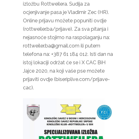
izložbu Rottweilera. Sudija za
ocjenjivanje pasa je Vladimir Zec (HR).
Online prijavu možete popuniti ovdje
(rottweiler.ba/prijave). Za sva pitanja i
nejasnoće stojimo na raspolaganju na:
rottweiler.ba@gmail.com ili putem
telefona na: +387 61 184 012. Isti dan na
istoj lokaciji održat će se i X CAC BiH
Jajce 2020, na koji vaše pse možete
prijaviti ovdje (biseriplive.com/prijave-
cac).