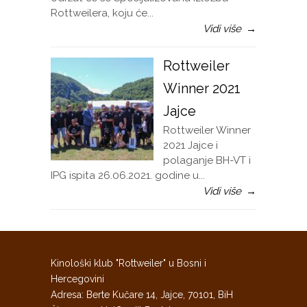
Rottweilera, koju će...
Vidi više
→
Rottweiler
Winner 2021
Jajce
Rottweiler Winner
2021 Jajce i
polaganje BH-VT i
IPG ispita 26.06.2021. godine u...
Vidi više
→
Kinološki klub "Rottweiler" u Bosni i
Hercegovini
Adresa: Berte Kučare 14, Jajce, 70101, BiH